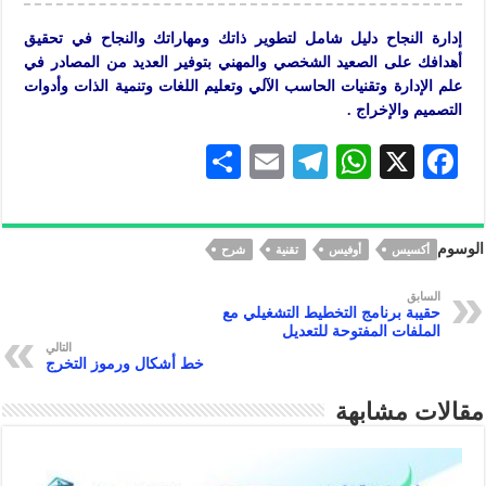
إدارة النجاح دليل شامل لتطوير ذاتك ومهاراتك والنجاح في تحقيق
أهدافك على الصعيد الشخصي والمهني بتوفير العديد من المصادر في
علم الإدارة وتقنيات الحاسب الآلي وتعليم اللغات وتنمية الذات وأدوات
التصميم والإخراج .
S
E
Te
W
X
F
h
m
le
h
ac
ar
ai
gr
at
eb
الوسوم
أكسيس
أوفيس
تقنية
شرح
e
l
a
s
oo
m
A
k
السابق
حقيبة برنامج التخطيط التشغيلي مع
p
الملفات المفتوحة للتعديل
التالي
p
خط أشكال ورموز التخرج
مقالات مشابهة