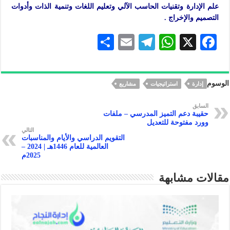
علم الإدارة وتقنيات الحاسب الآلي وتعليم اللغات وتنمية الذات وأدوات
التصميم والإخراج .
S
E
Te
W
X
F
h
m
le
h
ac
ar
ai
gr
at
eb
الوسوم
إدارة
استراتيجيات
مشاريع
e
l
a
s
oo
m
A
k
السابق
حقيبة دعم التميز المدرسي – ملفات
p
وورد مفتوحة للتعديل
التالي
p
التقويم الدراسي والأيام والمناسبات
العالمية للعام 1446هـ | 2024 –
2025م
مقالات مشابهة