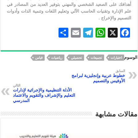
أهدافك على الصعيد الشخصي والمهني بتوفير العديد من المصادر في
علم الإدارة وتقنيات الحاسب الآلي وتعليم اللغات وتنمية الذات وأدوات
التصميم والإخراج .
S
E
Te
W
X
F
h
m
le
h
ac
ar
ai
gr
at
eb
الوسوم
اختبارات
تجميعات
تحصيلي
رياضيات
قياس
e
l
a
s
oo
m
A
k
السابق
خطوط عربية وإنجليزية لبرامج
p
الأوفيس والتصميم
التالي
p
الأدلة التنظيمية والإجرائية لإدارات
التعليم والإشراف والتقويم والاعتماد
المدرسي
مقالات مشابهة